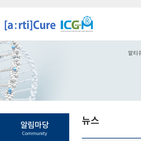
알티
뉴스
알림마당
Community